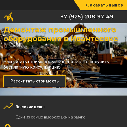
Заказать вывоз
+7 (925) 208-97-49
+7 (925) 208-97-49
Демонтаж промышленного
оборудования в Ивантеевке
Рассчитать стоимость металла, а так же получить
бесплатную консультацию
Рассчитать стоимость
Высокие цены
Одни из самых высоких цен на рынке