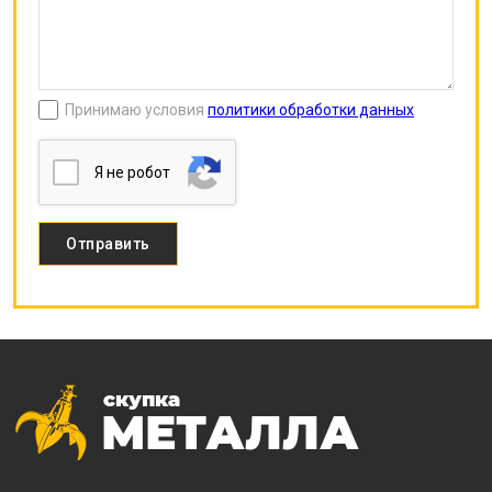
Принимаю условия
политики обработки данных
Я нe poбoт