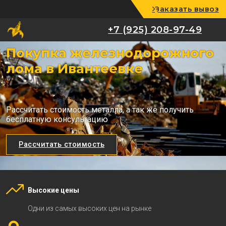
Заказать вывоз
+7 (925) 208-97-49
+7 (925) 208-97-49
Покупка железнодорожного
лома в Ивантеевке
Рассчитать стоимость металла, а так же получить
бесплатную консультацию
Рассчитать стоимость
Высокие цены
Одни из самых высоких цен на рынке