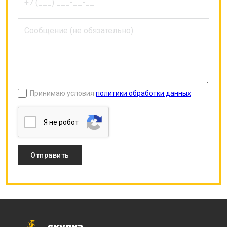
Принимаю условия
политики обработки данных
Я нe poбoт