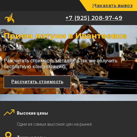
Заказать вывоз
+7 (925) 208-97-49
+7 (925) 208-97-49
Прием латуни в Ивантеевке
Рассчитать стоимость металла, а так же получить
бесплатную консультацию
Рассчитать стоимость
Высокие цены
Одни из самых высоких цен на рынке