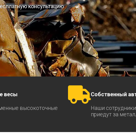
 бесплатную консультацию
е весы
Собственный ав
менные высокоточные
Наши сотрудники
приедут за мета