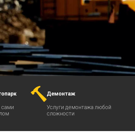
топарк
Демонтаж
 сами
Услуги демонтажа любой
ллом
сложности