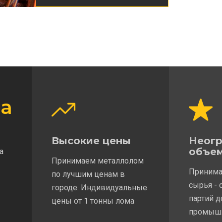
а
Высокие цены
Неог
объе
а
Принимаем металлолом
Принима
по лучшим ценам в
сырья - 
городе. Индивидуальные
партий 
цены от 1 тонны лома
промыш