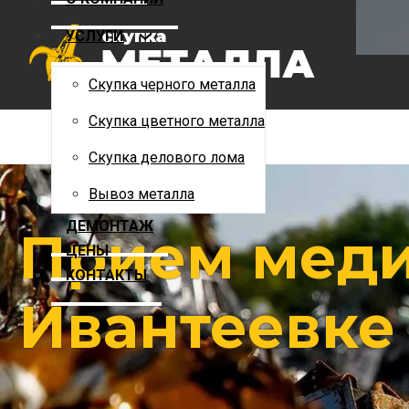
Скупка цветного металла
УСЛУГИ
Скупка делового лома
Вывоз металла
Скупка черного металла
ДЕМОНТАЖ
Скупка цветного металла
ЦЕНЫ
Скупка делового лома
КОНТАКТЫ
Вывоз металла
ДЕМОНТАЖ
Прием меди
ЦЕНЫ
КОНТАКТЫ
Ивантеевке