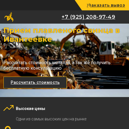
Заказать вывоз
+7 (925) 208-97-49
+7 (925) 208-97-49
Прием плавленого свинца в
Ивантеевке
Рассчитать стоимость металла, а так же получить
бесплатную консультацию
Рассчитать стоимость
Высокие цены
Одни из самых высоких цен на рынке