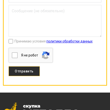
Принимаю условия
политики обработки данных
Я нe poбoт