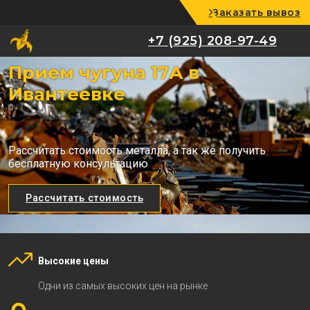
Заказать вывоз
+7 (925) 208-97-49
+7 (925) 208-97-49
Прием чугуна 17А в
Ивантеевке
Рассчитать стоимость металла, а так же получить
бесплатную консультацию
Рассчитать стоимость
Высокие цены
Одни из самых высоких цен на рынке