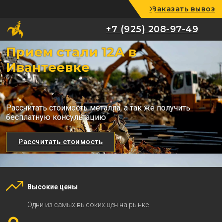
Заказать вывоз
+7 (925) 208-97-49
+7 (925) 208-97-49
Прием стали 12А в
Ивантеевке
Рассчитать стоимость металла, а так же получить
бесплатную консультацию
Рассчитать стоимость
Высокие цены
Одни из самых высоких цен на рынке