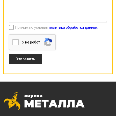
Принимаю условия
политики обработки данных
Я нe poбoт