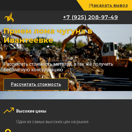
Заказать вывоз
+7 (925) 208-97-49
+7 (925) 208-97-49
Прием лома чугуна в
Ивантеевке
Рассчитать стоимость металла, а так же получить
бесплатную консультацию
Рассчитать стоимость
Высокие цены
Одни из самых высоких цен на рынке