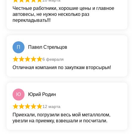
20 марта
Оценка
5
из 5
Честные работники, хорошие цены и главное
автовесы, не нужно несколько раз
перекладывать!!!
П
Павел Стрельцов
6 февраля
Оценка
5
из 5
Отличная компания по закупкам вторсырья!
Ю
Юрий Родин
12 марта
Оценка
5
из 5
Приехали, погрузили весь мой металлолом,
увезли на приемку, взвешали и посчитали.