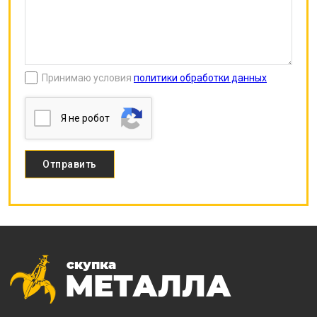
Принимаю условия
политики обработки данных
Я нe poбoт