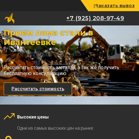
Заказать вывоз
+7 (925) 208-97-49
+7 (925) 208-97-49
Прием лома стали в
Ивантеевке
Рассчитать стоимость металла, а так же получить
бесплатную консультацию
Рассчитать стоимость
Высокие цены
Одни из самых высоких цен на рынке